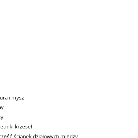
ura i mysz
ny
ty
etniki krzeseł
część ścianek działowych między