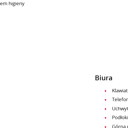
dem higieny
Biura
Klawiat
Telefo
Uchwy
Podłoki
Górna 