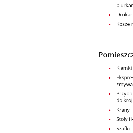
biurka
Drukar
Kosze 
Pomieszcz
Klamki
Ekspre
zmywa
Przybor
do kroj
Krany
Stoły i
Szafki