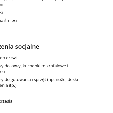
mi
ki
na śmieci
enia socjalne
 do drzwi
sy do kawy, kuchenki mikrofalowe i
rki
y do gotowania i sprzęt (np. noże, deski
enia itp.)
 krzesła