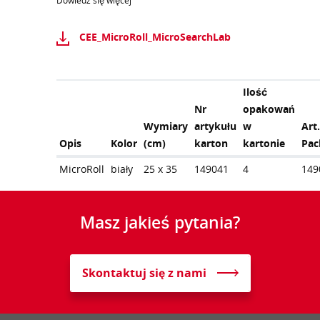
Dowiedz się więcej
CEE_MicroRoll_MicroSearchLab
Ilość
Nr
opakowań
Wymiary
artykułu
w
Art
Opis
Kolor
(cm)
karton
kartonie
Pac
MicroRoll
biały
25 x 35
149041
4
149
Masz jakieś pytania?
Skontaktuj się z nami