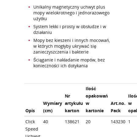
Unikalny magnetyczny uchwyt plus
mopy wielokrotnego i jednorazowego
użytku
System lekki i prosty w obsłudze i w
działaniu
Mopy bez kieszeni i innych mocowań,
w których mogłyby ukrywać się
zanieczyszczenia i bakterie
Ściąganie i nakładanie mopów, bez
konieczności ich dotykania
Ilość
Nr
opakowań
Iloś
Wymiary
artykułu
w
Art.no.
w
Opis
(cm)
karton
kartonie
Pack
opa
Click
40
138621
20
143230
1
Speed
Uchwyt