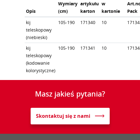
Wymiary
artykułu
w
Art.n
Opis
(cm)
karton
kartonie
Pack
kij
105-190
171340
10
17134
teleskopowy
(niebieski)
kij
105-190
171341
10
17134
teleskopowy
(kodowanie
kolorystyczne)
Masz jakieś pytania?
Skontaktuj się z nami