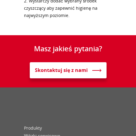
2. Wystarczy dodać wybrany środek
czyszczący aby zapewnić higienę na
najwyższym poziomie.
Masz jakieś pytania?
Skontaktuj się z nami
Produkty
Wózki serwisowe