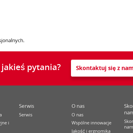
jonalnych.
jakieś pytania?
Skontaktuj się z nam
Serwis
O nas
Skon
nam
a
Serwis
O nas
Skon
jne i
Wspólne innowacje
nam
Jakość i ergnomika