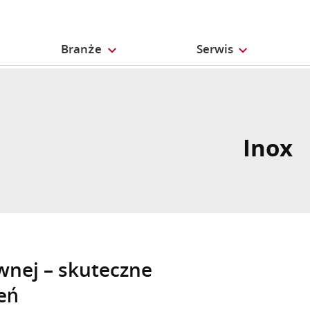
Branże
Serwis
Inox
ewnej – skuteczne
eń