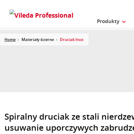
Produkty
Home
Materiały ścierne
Druciak Inox
Spiralny druciak ze stali nierdz
usuwanie uporczywych zabrudz