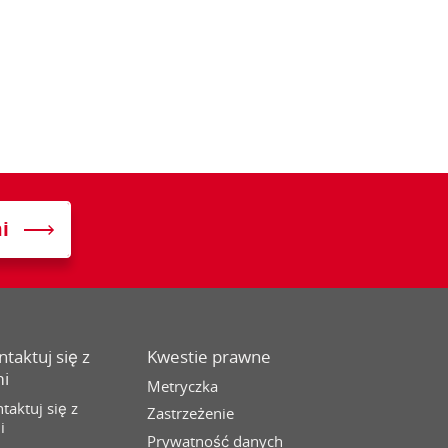
i
taktuj się z
Kwestie prawne
i
Metryczka
taktuj się z
Zastrzeżenie
i
Prywatność danych