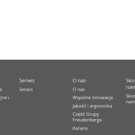
Serwis
O nas
Skon
nam
a
Serwis
O nas
Skon
jne i
Wspólne innowacje
nam
Jakość i ergnomika
Część Grupy
Freudenberga
Kariera