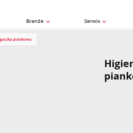
Branże
Serwis
ągaczka piankowa
Higie
pian