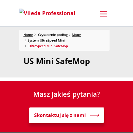
Home
Czyszczenie podłóg
Mopy
System UltraSpeed Mini
UltraSpeed Mini SafeMop
US Mini SafeMop
Masz jakieś pytania?
Skontaktuj się z nami