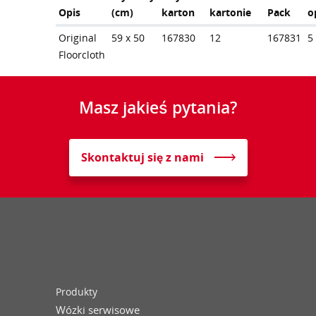
Opis
(cm)
karton
kartonie
Pack
o
Original
59 x 50
167830
12
167831
5
Floorcloth
Masz jakieś pytania?
Skontaktuj się z nami
Produkty
Wózki serwisowe